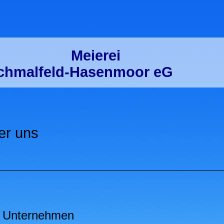
Meierei
chmalfeld-Hasenmoor eG
er uns
s
Unternehmen