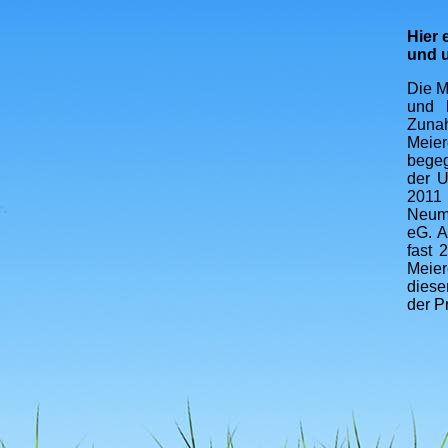
Hier 
und u
Die M
und 
Zunah
Meier
begeg
der U
2011
Neumü
eG. A
fast 
Meier
diese
der P