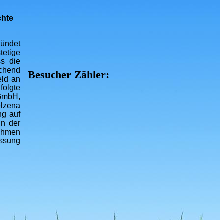
chte
ründet
etige
ss die
echend
Besucher Zähler:
eld an
folgte
GmbH,
elzena
ng auf
in der
Rahmen
assung