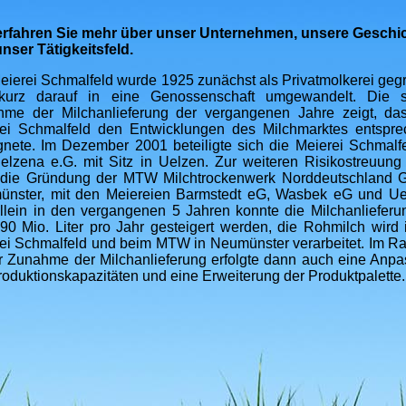
erfahren Sie mehr über unser Unternehmen, unsere Geschi
nser Tätigkeitsfeld.
eierei Schmalfeld wurde 1925 zunächst als Privatmolkerei geg
kurz darauf in eine Genossenschaft umgewandelt. Die st
me der Milchanlieferung der vergangenen Jahre zeigt, da
ei Schmalfeld den Entwicklungen des Milchmarktes entspr
nete.
Im Dezember 2001 beteiligte sich die Meierei Schmalf
elzena e.G. mit Sitz in Uelzen.
Zur weiteren Risikostreuung 
 die Gründung der MTW Milchtrockenwerk Norddeutschland 
nster, mit den Meiereien Barmstedt eG, Wasbek eG und U
llein in den vergangenen 5 Jahren konnte die Milchanlieferu
290 Mio. Liter pro Jahr gesteigert werden, die Rohmilch wird 
ei Schmalfeld und beim MTW in Neumünster verarbeitet. Im 
r Zunahme der Milchanlieferung erfolgte dann auch eine Anp
roduktionskapazitäten und eine Erweiterung der Produktpalette.