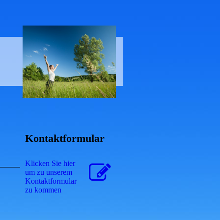
Kontaktformular
Klicken Sie hier
um zu unserem
Kon­takt­for­mu­lar
zu kommen